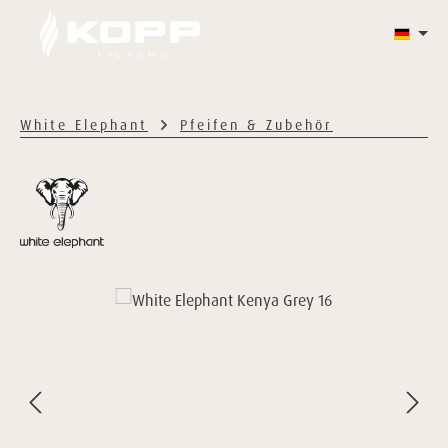
Zum Hauptinhalt springen
WHITE ELEPHANT
HAZY'S
KONTAKT
White Elephant
Pfeifen & Zubehör
Bildergalerie überspringen